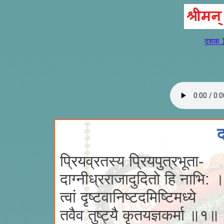
दशक 
प्रियव्रतस्य प्रियपुत्रभूता-
दाग्नीध्रराजादुदितो हि नाभि: 
त्वां दृष्टवानिष्टदमिष्टिमध्ये
तवैव तुष्ट्यै कृतयज्ञकर्मा ॥१॥