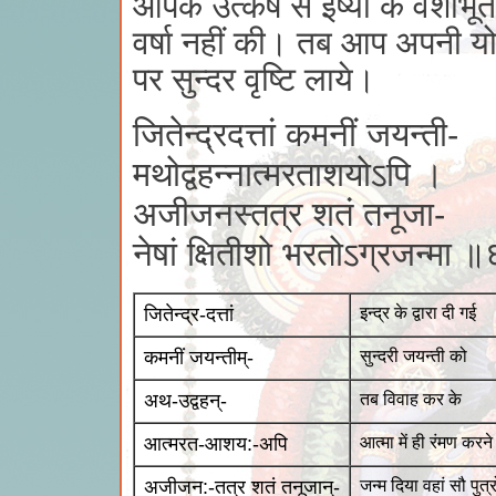
आपके उत्कर्ष से ईर्ष्या के वशीभ
वर्षा नहीं की। तब आप अपनी यो
पर सुन्दर वृष्टि लाये।
जितेन्द्रदत्तां कमनीं जयन्ती-
मथोद्वहन्नात्मरताशयोऽपि ।
अजीजनस्तत्र शतं तनूजा-
नेषां क्षितीशो भरतोऽग्रजन्मा 
जितेन्द्र-दत्तां
इन्द्र के द्वारा दी गई
कमनीं जयन्तीम्-
सुन्दरी जयन्ती को
अथ-उद्वहन्-
तब विवाह कर के
आत्मरत-आशय:-अपि
आत्मा में ही रंमण कर
अजीजन:-तत्र शतं तनूजान्-
जन्म दिया वहां सौ पुत्र