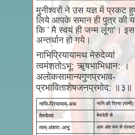
मुनीश्वरों ने उस यज्ञ में प्रक
लिये आपके समान ही पुत्र की या
कि ' मै स्वयं ही जन्म लूंगा'। 
अन्तर्धान हो गये।
नाभिप्रियायामथ मेरुदेव्यां
त्वमंशतोऽभू: ॠषभाभिधान: ।
अलोकसामान्यगुणप्रभाव-
प्रभाविताशेषजनप्रमोद: ॥३॥
नाभि-प्रियायाम्-अथ
नाभि की प्रिया (पत्नी)
मेरुदेव्यां
मेरुदेवी से
त्वम्-अंशत:-अभू:
आप अंश रूप से प्रकट 