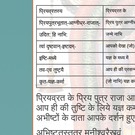
प्रियव्रतस्य
प्रियव्रत के
प्रियपुत्रभूतात्-आग्नीध्र-राजात्-
प्रिय पुत्र आग्नी
उदित: हि नाभि:
जन्मे नाभि
त्वां दृष्टवान्-इष्टदम्-
आपको देखा (जो) अभ
इष्टि-मध्ये
यज्ञ के मध्य में
तव-एव तुष्ट्यै
आप ही की प्रसन्
कृत-यज्ञ-कर्मा
(जो नाभि) यज्ञ कर
प्रियव्रत के प्रिय पुत्र राजा 
आप ही की तुष्टि के लिये यज्ञ कर्
अभीष्टों के दाता आपके दर्शन हु
अभिष्टुतस्तत्र मुनीश्वरैस्त्वं