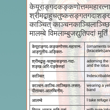
केयूराङ्गदकङ्कणोत्तममहारत्न
श्रीमद्बाहुचतुष्कसङ्गतगदाशङ्
काञ्चित् काञ्चनकाञ्चिलाञ्च्छि
मालम्बे विमलाम्बुजद्युतिपदां मूर्त
केयूराङ्गद-कङ्कणोत्तम-महारत्न-
(ornaments s
(bracelets)an
आङ्गुलीय-अङ्कित-
श्रीमद्बाहु-चतुष्कसङ्गत-गदा-
adorning the 
and the lotus
शङ्ख-अरि-पङ्केरुहां
काञ्चित्
Indescribable
काञ्चन-काञ्चि-लाञ्च्छित-लसत्-
wearing a yel
band
पीताम्बर-आलम्बिनीम्-
आलम्बे
I take refuge 
with pure lotu