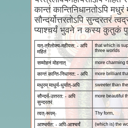
कान्तं कान्तिनिधानतोऽपि मधुरं मा
सौन्दर्योत्तरतोऽपि सुन्दरतरं त्वद
प्याश्चर्यं भुवने न कस्य कुतुकं
यत्-त्रैलोक्य-महीयस: - अपि
that which is sup
three worlds
महितं
सम्मोहनं मोहनात्
more charming t
कान्तं कान्ति-निधानत: - अपि
more brilliant th
मधुरम् माधुर्य-धुर्यात्-अपि
sweeter than th
सौन्दर्य-उत्तरत: - अपि
more beautiful t
सुन्दरतरं
त्वत्-रूपम्-
Thy form,
आश्चर्यत: - अपि-आश्चर्यं
(which is) the w