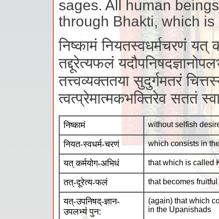
sages. All human beings 
through Bhakti, which is
निष्कामं नियतस्वधर्मचरणं यत् क
तद्दूरेत्यफलं यदौपनिषदज्ञानोपलभ
तत्त्वव्यक्ततया सुदुर्गमतरं चित्तस
त्वत्प्रेमात्मकभक्तिरेव सततं 
निष्कामं
without selfish desir
नियत-स्वधर्म-चरणं
which consists in th
यत् कर्मयोग-अभिधं
that which is called
तत्-दूरेत्य-फलं
that becomes fruitful 
यत्-उपनिषद्-ज्ञान-
(again) that which c
in the Upanishads
उपलभ्यं पुन: