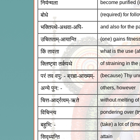
निर्यन्मला
become purified (
बोधे
(required) for fol
भक्तिपथे-अथवा-अपि-
and also for the p
उचितताम्-आयान्ति
(one) gains fitnes
किं तावता
what is the use (a
क्लिष्ट्वा तर्कपथे
of straining in th
परं तव वपु: - ब्रह्म-आख्यम्-
(because) Thy u
अन्ये पुन: -
others, however
चित्त-आर्द्रत्वम्-ऋते
without melting of 
विचिन्त्य
pondering over (tr
बहुभि: -
(take) a lot of (tim
सिद्ध्यन्ति
attain