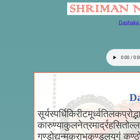
Dashaka 
Da
सूर्यस्पर्धिकिरीटमूर्ध्वतिलकप्रोद
कारुण्याकुलनेत्रमार्द्रहसितोल्
गण्डोद्यन्मकराभकुण्डलयुगं कण्ठो