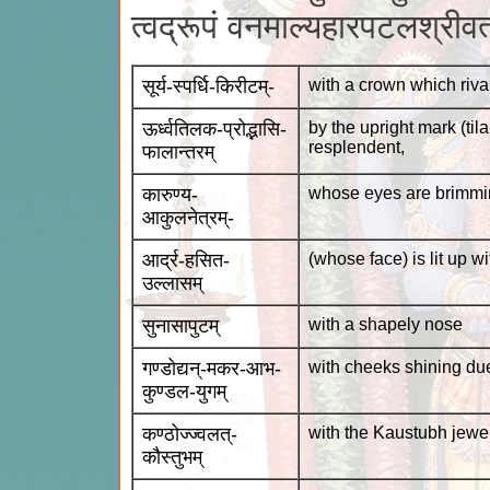
त्वद्रूपं वनमाल्यहारपटलश्रीव
सूर्य-स्पर्धि-किरीटम्-
with a crown which rival
ऊर्ध्वतिलक-प्रोद्भासि-
by the upright mark (ti
resplendent,
फालान्तरम्
कारुण्य-
whose eyes are brimmi
आकुलनेत्रम्-
आर्द्र-हसित-
(whose face) is lit up w
उल्लासम्
सुनासापुटम्
with a shapely nose
गण्डोद्यन्-मकर-आभ-
with cheeks shining due 
कुण्डल-युगम्
कण्ठोज्ज्वलत्-
with the Kaustubh jewel
कौस्तुभम्