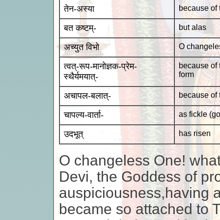
तेन-अस्या
because of t
बत कष्टम्-
but alas
अच्युत विभो
O changele
त्वत्-रूप-मानोज्ञक-प्रेम-
because of 
form
स्थैर्यमयात्-
अचापल-बलात्-
because of t
चापल्य-वार्ता-
as fickle (g
उदभूत्
has risen
O changeless One! what 
Devi, the Goddess of pr
auspiciousness,having a
became so attached to 