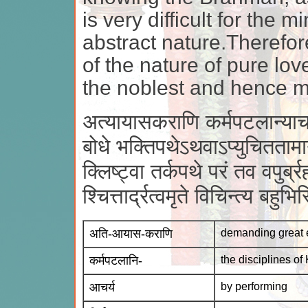
is very difficult for the 
abstract nature.Therefor
of the nature of pure lo
the noblest and hence mo
अत्यायासकराणि कर्मपटलान्याचर्
बोधे भक्तिपथेऽथवाऽप्युचिततामा
क्लिष्ट्वा तर्कपथे परं तव वपुर्ब्र
श्चित्तार्द्रत्वमृते विचिन्त्य बहु
अति-आयास-कराणि
demanding great e
कर्मपटलानि-
the disciplines of
आचर्य
by performing