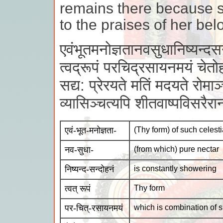
remains there because sh
to the praises of her bel
एवंभूतमनोज्ञतानवसुधानिष्यन्दसन
त्वद्रूपं परचिद्रसायनमयं चेतोह
सद्य: प्रेरयते मतिं मदयते रोमा
व्यासिञ्चत्यपि शीतवाष्पविसरैरान
एवं-भूत-मनोज्ञता-
(Thy form) of such celesti
नव-सुधा-
(from which) pure nectar
निष्यन्द-सन्दोहनं
is constantly showering
त्वत् रूपं
Thy form
पर-चित्-रसायनमयं
which is combination of 