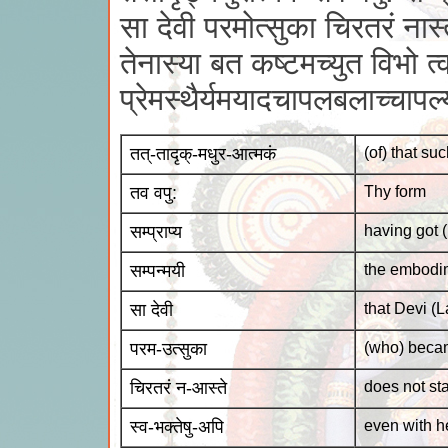
सा देवी परमोत्सुका चिरतरं नास्त
तेनास्या बत कष्टमच्युत विभो त्
प्रेमस्थैर्यमयादचापलबलाच्चापल
तत्-तादृक्-मधुर-आत्मकं
(of) that s
तव वपु:
Thy form
सम्प्राप्य
having got (
सम्पन्मयी
the embodim
सा देवी
that Devi (
परम-उत्सुका
(who) becam
चिरतरं न-आस्ते
does not sta
स्व-भक्तेषु-अपि
even with h