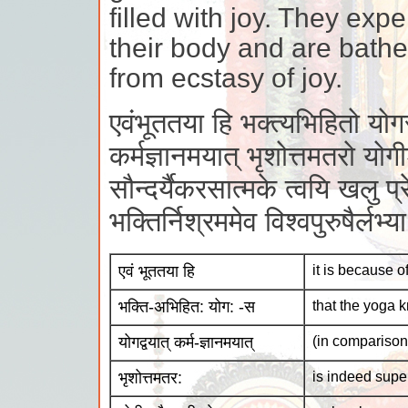
filled with joy. They expe
their body and are bathe
from ecstasy of joy.
एवंभूततया हि भक्त्यभिहितो योगस
कर्मज्ञानमयात् भृशोत्तमतरो योगीश
सौन्दर्यैकरसात्मके त्वयि खलु प्र
भक्तिर्निश्रममेव विश्वपुरुषैर्ल
एवं भूततया हि
it is because o
भक्ति-अभिहित: योग: -स
that the yoga k
योगद्वयात् कर्म-ज्ञानमयात्
(in comparison
भृशोत्तमतर:
is indeed supe