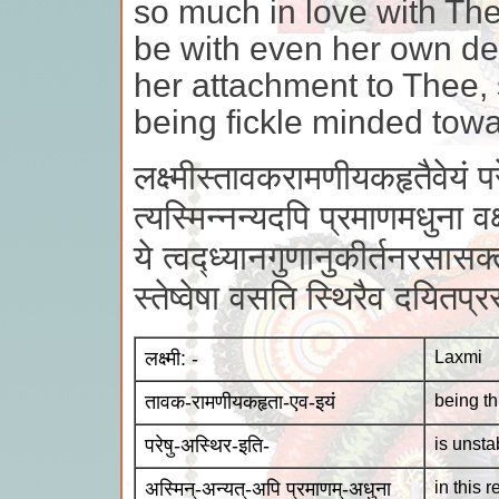
so much in love with The
be with even her own dev
her attachment to Thee, 
being fickle minded tow
लक्ष्मीस्तावकरामणीयकहृतैवेयं परे
त्यस्मिन्नन्यदपि प्रमाणमधुना वक्ष
ये त्वद्ध्यानगुणानुकीर्तनरसासक
स्तेष्वेषा वसति स्थिरैव दयितप्
लक्ष्मी: -
Laxmi
तावक-रामणीयकहृता-एव-इयं
being th
परेषु-अस्थिर-इति-
is unsta
अस्मिन्-अन्यत्-अपि प्रमाणम्-अधुना
in this 