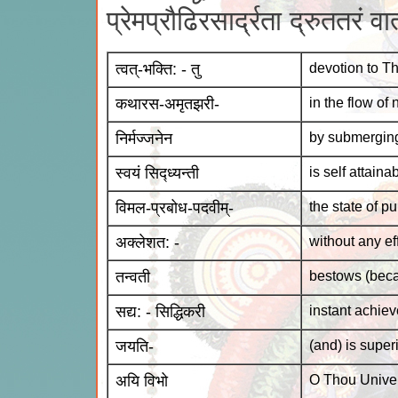
प्रेमप्रौढिरसार्द्रता द्रुततर
त्वत्-भक्ति: - तु
devotion to T
कथारस-अमृतझरी-
in the flow of
निर्मज्जनेन
by submerging 
स्वयं सिद्ध्यन्ती
is self attainab
विमल-प्रबोध-पदवीम्-
the state of 
अक्लेशत: -
without any eff
तन्वती
bestows (beca
सद्य: - सिद्धिकरी
instant achie
जयति-
(and) is superi
अयि विभो
O Thou Univer