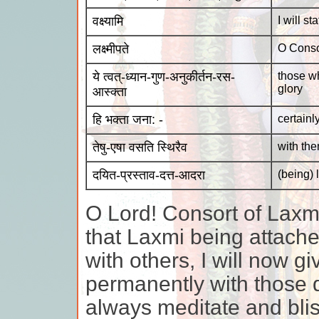
वक्ष्यामि
I will sta
लक्ष्मीपते
O Conso
ये त्वत्-ध्यान-गुण-अनुकीर्तन-रस-
those w
glory
आस्क्ता
हि भक्ता जना: -
certainl
तेषु-एषा वसति स्थिरैव
with th
दयित-प्रस्ताव-दत्त-आदरा
(being) 
O Lord! Consort of Laxmi
that Laxmi being attache
with others, I will now g
permanently with those 
always meditate and blis