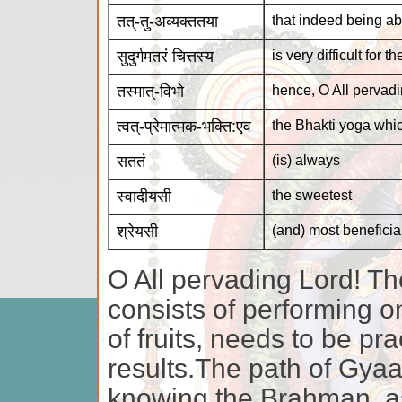
तत्-तु-अव्यक्ततया
that indeed being ab
सुदुर्गमतरं चित्तस्य
is very difficult for 
तस्मात्-विभो
hence, O All pervad
त्वत्-प्रेमात्मक-भक्ति:एव
the Bhakti yoga whic
सततं
(is) always
स्वादीयसी
the sweetest
श्रेयसी
(and) most beneficia
O All pervading Lord! T
consists of performing o
of fruits, needs to be pra
results.The path of Gya
knowing the Brahman, as