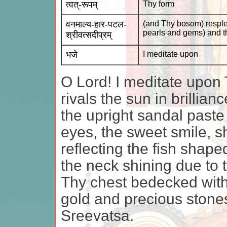
त्वत्-रूपम्
Thy form
वनमाल्य-हार-पटल-
(and Thy bosom) resplen
pearls and gems) and t
श्रीवत्सदीप्रम्
भजे
I meditate upon
O Lord! I meditate upon 
rivals the sun in brillia
the upright sandal paste m
eyes, the sweet smile, s
reflecting the fish shap
the neck shining due to 
Thy chest bedecked with
gold and precious stone
Sreevatsa.