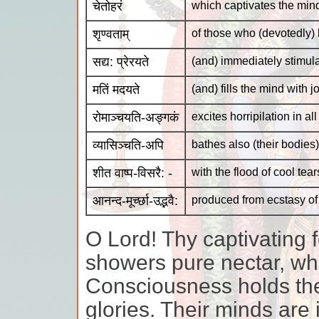
चेतोहरं
which captivates the min
शृण्वताम्
of those who (devotedly) 
सद्य: प्रेरयते
(and) immediately stimul
मतिं मदयते
(and) fills the mind with j
रोमाञ्चयति-अङ्गकं
excites horripilation in al
व्यासिञ्चति-अपि
bathes also (their bodies)
शीत वाष्प-विसरै: -
with the flood of cool tear
आनन्द-मूर्च्छा-उद्भवै:
produced from ecstasy of
O Lord! Thy captivating 
showers pure nectar, whi
Consciousness holds th
glories. Their minds are