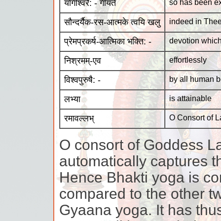
योगीश्वरै: - गीयते
so has been ex
सौन्दर्यैक-रस-आत्मके त्वयि खलु
indeed in Thee
प्रेमप्रकर्ष-आत्मिका भक्ति: -
devotion which
निश्रमम्-एव
effortlessly
विश्वपुरुषै: -
by all human b
लभ्या
is attainable
रमावल्लभ्
O Consort of L
O consort of Goddess L
automatically captures t
Hence Bhakti yoga is con
compared to the other t
Gyaana yoga. It has thus