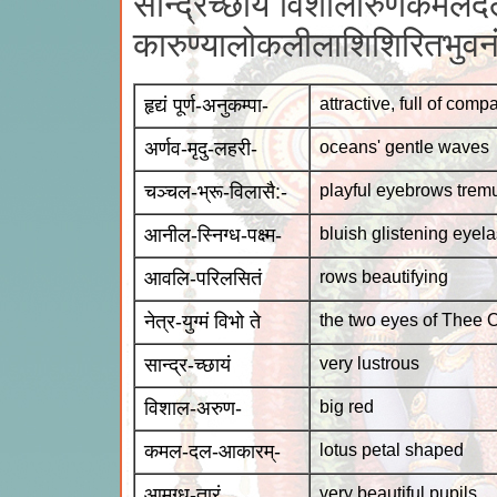
सान्द्रच्छायं विशालारुणकमलदल
कारुण्यालोकलीलाशिशिरितभुवनं 
हृद्यं पूर्ण-अनुकम्पा-
attractive, full of comp
अर्णव-मृदु-लहरी-
oceans' gentle waves
चञ्चल-भ्रू-विलासै:-
playful eyebrows trem
आनील-स्निग्ध-पक्ष्म-
bluish glistening eyel
आवलि-परिलसितं
rows beautifying
नेत्र-युग्मं विभो ते
the two eyes of Thee O
सान्द्र-च्छायं
very lustrous
विशाल-अरुण-
big red
कमल-दल-आकारम्-
lotus petal shaped
आमुग्ध-तारं
very beautiful pupils