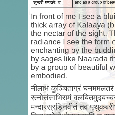
सुन्दरी-मण्डलै:-च
and as a group of bea
In front of me I see a bl
thick array of Kalaaya (bl
the nectar of the sight. T
radiance I see the form 
enchanting by the buddi
by sages like Naarada thr
by a group of beautiful
embodied.
नीलाभं कुञ्चिताग्रं घनममलतरं 
रत्नोत्तंसाभिरामं वलयितमुदयच्च
मन्दारस्रङ्निवीतं तव पृथुकबर