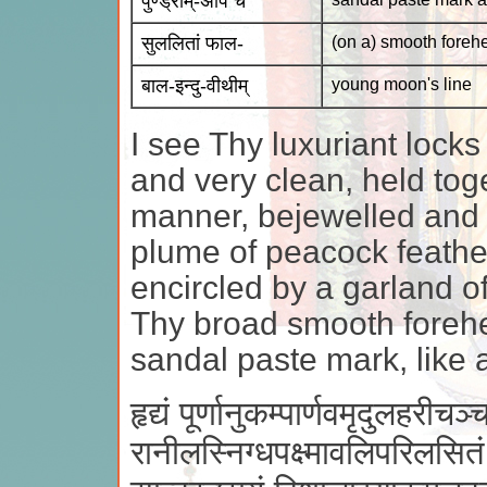
पुण्ड्राम्-अपि च
सुललितां फाल-
(on a) smooth forehe
बाल-इन्दु-वीथीम्
young moon's line
I see Thy luxuriant locks 
and very clean, held toge
manner, bejewelled and v
plume of peacock feather
encircled by a garland o
Thy broad smooth forehea
sandal paste mark, like 
हृद्यं पूर्णानुकम्पार्णवमृदुलहरीच
रानीलस्निग्धपक्ष्मावलिपरिलसितं 