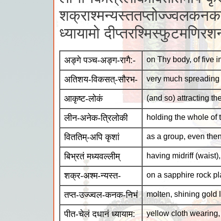
शक्राश्मन्यस्ततप्तोज्ज्वलकनक
ध्यायामो दीप्तरश्मिस्फुटमणिरश
अङ्गे पञ्च-अङ्ग-रागै:-
on Thy body, of five i
अतिशय-विकसत्-सौरभ-
very much spreading 
आकृष्ट-लोकं
(and so) attracting t
लीन-अनेक-त्रिलोकी
holding the whole of 
विततिम्-अपि कृशां
as a group, even then
बिभ्रतं मध्यवल्लीम्
having midriff (waist),
शक्र-अश्म-न्यस्त-
on a sapphire rock p
तप्त-उज्ज्वल-कनक-निभं
molten, shining gold l
पीत-चेलं दधानं ध्यायाम:
yellow cloth wearing