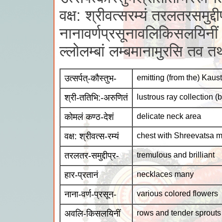
वक्ष: श्रीवत्सरम्यं तरलतरसमुद्द
नानावर्णप्रसूनावलिकिसलयिनीं 
ल्लोलम्बां लम्बमानामुरसि तव 
उत्सर्पत्-कौस्तुभ-
emitting (from the) Kaus
श्री-ततिभि:-अरुणितं
lustrous ray collection 
कोमलं कण्ठ-देशं
delicate neck area
वक्ष: श्रीवत्स-रम्यं
chest with Shreevatsa m
तरलतर-समुद्दीप्र-
tremulous and brilliant
हार-प्रतानं
necklaces many
नाना-वर्ण-प्रसून-
various colored flowers
अवलि-किसलयिनीं
rows and tender sprouts