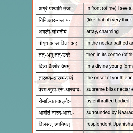
अग्रे पश्यामि तेज:
in front (of me) I see 
निबिडतर-कलाय-
(like that of) very thic
अवली-लोभनीयं
array, charming
पीयूष-आप्लावित:-अहं
in the nectar bathed a
तत्-अनु तत्-उदरे
then in its centre (of t
दिव्य-कैशोर-वेषम्
in a divine young form
तारुण्य-आरम्भ-रम्यं
the onset of youth en
परम-सुख-रस-आस्वाद-
supreme bliss nectar 
रोमाञ्चित-अङ्गै:-
by enthralled bodied
आवीतं नारद-आद्यै:-
surrounded by Naarada
विलसत्-उपनिषत्-
resplendent Upanish