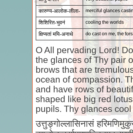
कारुण्य-आलोक-लीला-
merciful glances casti
शिशिरित-भुवनं
cooling the worlds
क्षिप्यतां मयि-अनाथे
do cast on me, the for
O All pervading Lord! Do
the glances of Thy pair o
brows that are tremulous
ocean of compassion. Th
and have rows of beautif
shaped like big red lotu
pupils. Thy glances cool
उत्तुङ्गोल्लासिनासं हरिमणिमुकु