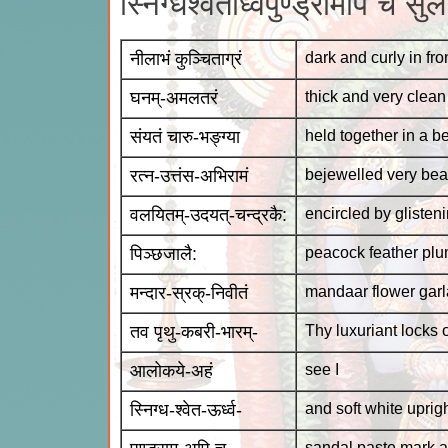
स्निग्धश्वेतोर्ध्वपुण्ड्रामपि च 
नीलाभं कुञ्चिताग्रं
dark and curly in fro
घनम्-अमलतरं
thick and very clean
संयतं चारु-भङ्ग्या
held together in a b
रत्न-उत्तंस-अभिरामं
bejewelled very beau
वलयितम्-उदयत्-चन्द्रकै:
encircled by glisten
पिञ्छजालै:
peacock feather pl
मन्दार-स्रक्-निवीतं
mandaar flower garl
तव पृथु-कबरी-भारम्-
Thy luxuriant locks o
आलोकये-अहं
see I
स्निग्ध-श्वेत-ऊर्ध्व-
and soft white uprig
sandal paste mark a