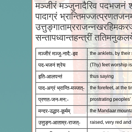
मञ्जीरं मञ्जुनादैरिव पदभजनं श्
पादाग्रं भ्रान्तिमज्जत्प्रणतजनम
उत्तुङ्गाताम्रराजन्नखरहिमकरज्
सन्तापध्वान्तहन्त्रीं ततिमनु
मञ्जीरं मञ्जु-नादै:-इव
the anklets, by their
पद-भजनं श्रेय
(Thy) feet worship is
इति-आलपन्तं
thus saying
पाद-अग्रं भ्रान्ति-मज्जत्-
the forefeet, at the 
प्रणत-जन-मन:-
prostrating peoples'
मन्दर-उद्धार-कूर्मम्
the Mandaar mountain
उत्तुङ्ग-आताम्र-राजत्-
raised, very red and