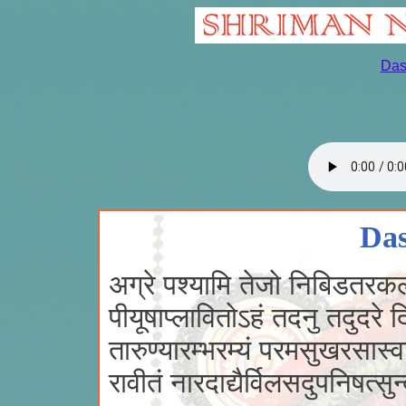
Das
Das
अग्रे पश्यामि तेजो निबिडतरक
पीयूषाप्लावितोऽहं तदनु तदुदरे द
तारुण्यारम्भरम्यं परमसुखरसास्व
रावीतं नारदाद्यैर्विलसदुपनिषत्स