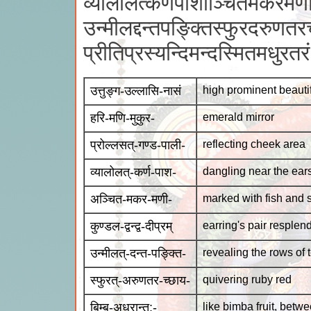
व्यालोलत्कर्णपाशाञ्चितमकरमणीकु
उन्मीलद्दन्तपङ्क्तिस्फुरदरुणतरच
प्रीतिप्रस्यन्दिमन्दस्मितमधुरतर
उत्तुङ्ग-उल्लासि-नासं
high prominent beauti
हरि-मणि-मुकुर-
emerald mirror
प्रोल्लसत्-गण्ड-पाली-
reflecting cheek area
व्यालोलत्-कर्ण-पाश-
dangling near the ear
अञ्चित-मकर-मणी-
marked with fish and 
कुण्डल-द्वन्द्व-दीप्रम्
earring's pair resplen
उन्मीलत्-दन्त-पङ्क्ति-
revealing the rows of 
स्फुरत्-अरुणतर-च्छाय-
quivering ruby red
बिम्ब-अधरान्त:-
like bimba fruit, betwe