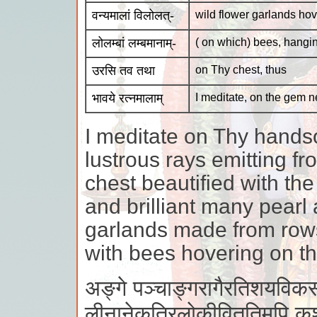
वन्यमालां विलोलत्-
wild flower garlands hov
लोलम्बां लम्बमानाम्-
( on which) bees, hangi
उरसि तव तथा
on Thy chest, thus
भावये रत्नमालाम्
I meditate, on the gem 
I meditate on Thy hands
lustrous rays emitting f
chest beautified with th
and brilliant many pear
garlands made from rows 
with bees hovering on t
अङ्गे पञ्चाङ्गरागैरतिशयविकस
लीनानेकत्रिलोकीविततिमपि कृशा