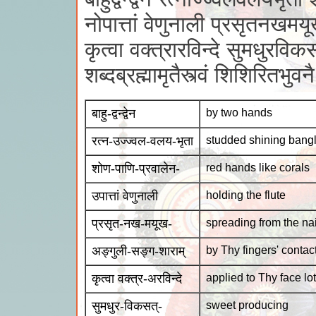
नोपात्तां वेणुनाली प्रसृतनखमय
कृत्वा वक्त्रारविन्दे सुमधुरविकसद
शब्दब्रह्मामृतैस्त्वं शिशिरितभु
बाहु-द्वन्द्वेन
by two hands
रत्न-उज्ज्वल-वलय-भृता
studded shining bang
शोण-पाणि-प्रवालेन-
red hands like corals
उपात्तां वेणुनाली
holding the flute
प्रसृत-नख-मयूख-
spreading from the nai
अङ्गुली-सङ्ग-शाराम्
by Thy fingers' contac
कृत्वा वक्त्र-अरविन्दे
applied to Thy face lo
सुमधुर-विकसत्-
sweet producing