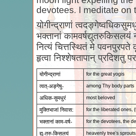
devotees. I meditate on 
योगीन्द्राणां त्वदङ्गेष्वधिकसुमध
भक्तानां कामवर्षद्युतरुकिसलयं
नित्यं चित्तस्थितं मे पवनपुरपते 
हृत्वा निश्शेषतापान् प्रदिशतु 
योगीन्द्राणां
for the great yogis
त्वत्-अङ्गेषु-
among Thy body parts
अधिक-सुमधुरं
most beloved
मुक्तिभाजां निवास:
for the liberated ones, 
भक्तानां काम-वर्ष-
for the devotees, the d
द्यु-तरु-किसलयं
heavenly tree's sprouts