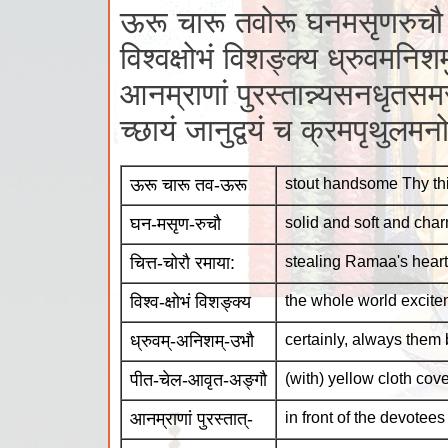
ऊरू चारू तवोरू घनमसृणरुचौ च
विश्वक्षोभं विशङ्क्य ध्रुवमनिश
आनम्राणां पुरस्तान्न्यसनधृतसमस
च्छायं जानुद्वयं च क्रमपृथुलमन
ऊरू चारू तव-ऊरू
stout handsome Thy th
घन-मसृण-रुचौ
solid and soft and cha
चित्त-चोरौ रमाया:
stealing Ramaa's heart
विश्व-क्षोभं विशङ्क्य
the whole world excite
ध्रुवम्-अनिशम्-उभौ
certainly, always them 
पीत-चेल-आवृत-अङ्गौ
(with) yellow cloth cov
आनम्राणां पुरस्तात्-
in front of the devotees