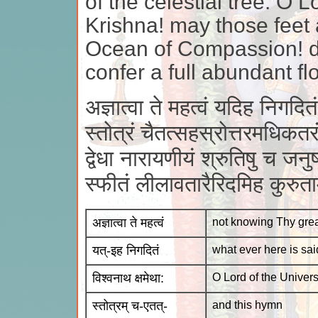
of the celestial tree. O 
Krishna! may those feet 
Ocean of Compassion! d
confer a full abundant f
अज्ञात्वा ते महत्वं यदिह निगदितं
स्तोत्रं चैतत्सहस्रोत्तरमधिकतरं
द्वेधा नारायणीयं श्रुतिषु च जनुष
स्फीतं लीलावतारैरिदमिह कुरुत
अज्ञात्वा ते महत्वं
not knowing Thy gre
यत्-इह निगदितं
what ever here is sai
विश्वनाथ क्षमेथा:
O Lord of the Univer
स्तोत्रम् च-एतत्-
and this hymn