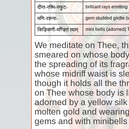
दीप्त-रश्मि-स्फुट-
brilliant rays emitting
मणि-रशना-
gem studded girdle (w
किङ्किणी-मण्डितं त्वाम्
mini bells (adorned)
We meditate on Thee, the
smeared on whose body a
the spreading of its fra
whose midriff waist is s
though it holds all the t
on Thee whose body is li
adorned by a yellow silk 
molten gold and wearing
gems and with minibells on