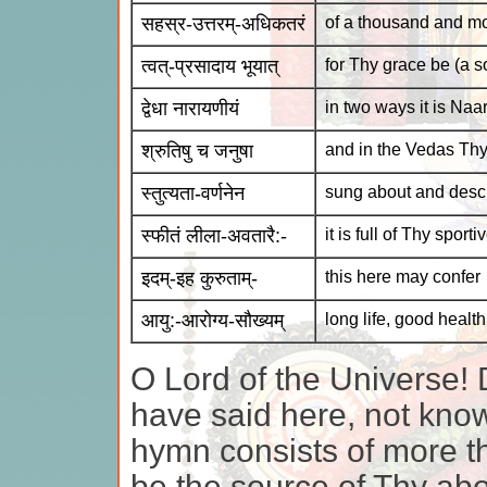
सहस्र-उत्तरम्-अधिकतरं
of a thousand and mo
त्वत्-प्रसादाय भूयात्
for Thy grace be (a s
द्वेधा नारायणीयं
in two ways it is N
श्रुतिषु च जनुषा
and in the Vedas Thy
स्तुत्यता-वर्णनेन
sung about and desc
स्फीतं लीला-अवतारै:-
it is full of Thy sport
इदम्-इह कुरुताम्-
this here may confer
आयु:-आरोग्य-सौख्यम्
long life, good heal
O Lord of the Universe! 
have said here, not know
hymn consists of more t
be the source of Thy abo